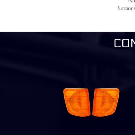
Par
funcion
CO