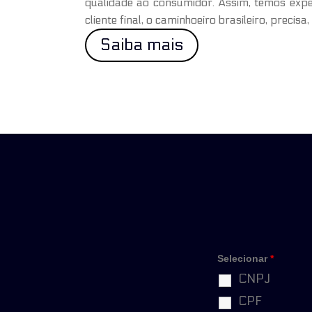
qualidade ao consumidor. Assim, temos expe
cliente final, o caminhoeiro brasileiro, precisa
Saiba mais
Selecionar
*
CNPJ
CPF