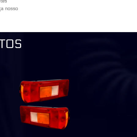
ntes
ça nosso
TOS