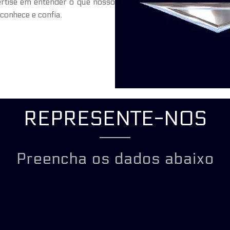
rtise em entender o que nosso
, conhece e confia.
REPRESENTE-NOS
Preencha os dados abaixo