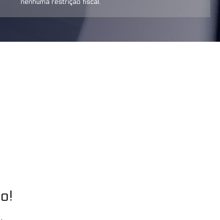
nenhuma restrição fiscal.
o!