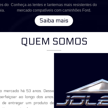
es do
Conheça as lentes e lanternas mais resistentes do
ia.
mercado compatíveis com caminhões Ford.
Saiba mais
QUEM SOMOS
no mercado há 53 anos. Dessa
erfeiçoar ao longo dos anos.
 de entregar um produto de