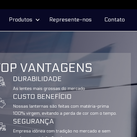
Produtos
Represente-nos
Contato
TOP VANTAGENS
DURABILIDADE
As lentes mais grossas do mercado
CUSTO BENEFÍCIO
Nossas lanternas são feitas com matéria-prima
100% virgem, evitando a perda de cor com o tempo.
SEGURANÇA
Empresa idônea com tradição no mercado e sem