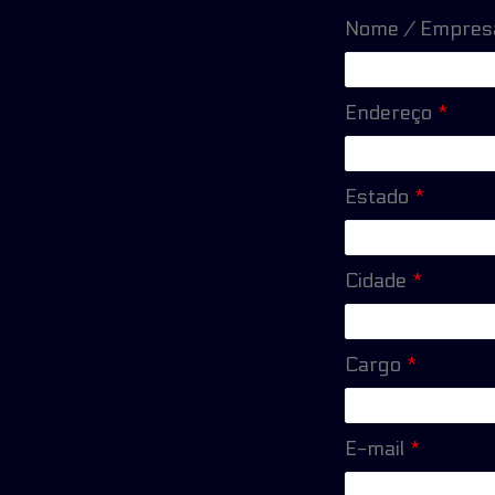
Nome / Empre
Endereço
*
Estado
*
Cidade
*
Cargo
*
E-mail
*