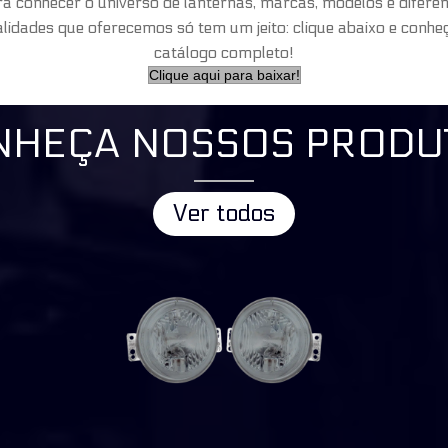
a conhecer o universo de lanternas, marcas, modelos e difere
alidades que oferecemos só tem um jeito: clique abaixo e conhe
catálogo completo!
Clique aqui para baixar!
NHEÇA NOSSOS PRODU
Ver todos