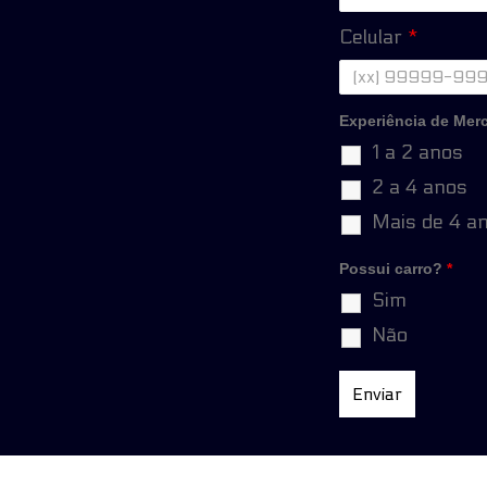
Celular
*
Experiência de Me
1 a 2 anos
2 a 4 anos
Mais de 4 a
Possui carro?
*
Sim
Não